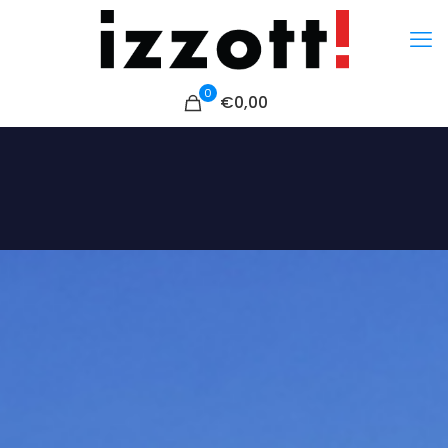
0
€
0,00